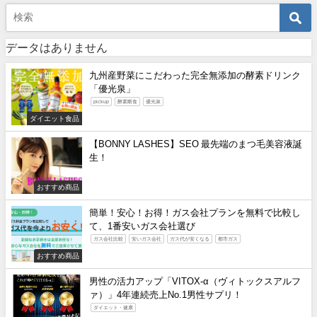
データはありません
九州産野菜にこだわった完全無添加の酵素ドリンク
「優光泉」
pickup
酵素断食
優光泉
ダイエット食品
【BONNY LASHES】SEO 最先端のまつ毛美容液誕
生！
おすすめ商品
簡単！安心！お得！ガス会社プランを無料で比較し
て、1番安いガス会社選び
ガス会社比較
安いガス会社
ガス代が安くなる
都市ガス
おすすめ商品
男性の活力アップ「VITOX-α（ヴィトックスアルフ
ァ）」4年連続売上No.1男性サプリ！
ダイエット・健康