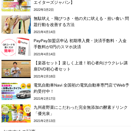
エイターズジャパン】
2022年3月2日
無駄吠え・飛びつき・他の犬に吠える・拾い食い 問
題行動を改善する方法
2021年4月14日
PayPay加盟店申込 初期導入費・決済手数料・入金
手数料が0円のスマホ決済
2021年4月14日
【楽器セット】楽しく上達！初心者向けウクレレ講
座DVD初心者セット
2021年2月18日
電気自動車Navi 全国初の電気自動車専門店でWeb予
約受付中！
2021年2月17日
九州産野菜にこだわった完全無添加の酵素ドリンク
「優光泉」
2021年2月13日