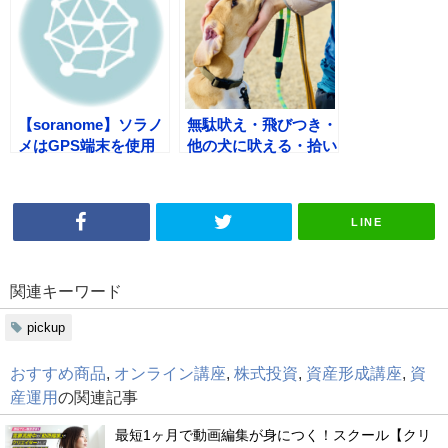
【soranome】ソラノ
無駄吠え・飛びつき・
メはGPS端末を使用
他の犬に吠える・拾い
した 子ども 見守り用
食い 問題行動を改善
サービス
する方法
LINE
関連キーワード
pickup
おすすめ商品
,
オンライン講座
,
株式投資
,
資産形成講座
,
資
産運用
の関連記事
最短1ヶ月で動画編集が身につく！スクール【クリ