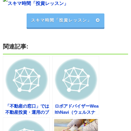
スキマ時間「投資レッスン」
スキマ時間「投資レッスン」
関連記事:
「不動産の窓口」では
ロボアドバイザーWea
不動産投資・運用のプ
lthNavi（ウェルスナ
ロが、無料相談いたし
ビ）全自動で、世界レ
ます。
ベルの資産運用