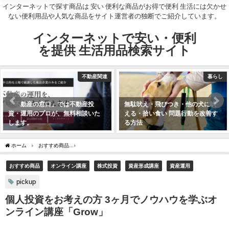
インターネットで探す商品は 安い 便利な商品がお得で便利 生活には欠かせ
ない便利用品や人気な商品をサイト運営者の独断でご紹介しています。
インターネットで安い・便利
を提供 生活用品検索サイト
不動産関連
暮らし
「不動産の窓口」では不動産投
無駄吠え・飛びつき・他の犬に吠
資・運用のプロが、無料相談いた
える・拾い食い 問題行動を改善す
します。
る方法
ホーム
おすすめ商品
個人投資をお考えの方 3ヶ月でノウハウを学ぶオンライン講座「G
おすすめ商品
オンライン講座
株式投資
資産形成講座
資産運用
pickup
個人投資をお考えの方 3ヶ月でノウハウを学ぶオ
ンライン講座「Grow」