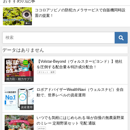
おすすめの記事
ココロアソビノの防犯カメラサービスで自販機同時設
置の提案！
暮らし
データはありません
【Volstar-Beyond（ヴォルスタービヨンド）】他社
を圧倒する配合量＆特許成分配合！
ダイエット・健康
精力剤・精力サプリ
ロボアドバイザーWealthNavi（ウェルスナビ）全自
動で、世界レベルの資産運用
資産運用
いつでも気軽にはじめられる 味が自慢の無農薬野菜
のミレー 定期野菜セット 宅配 通販
pickup