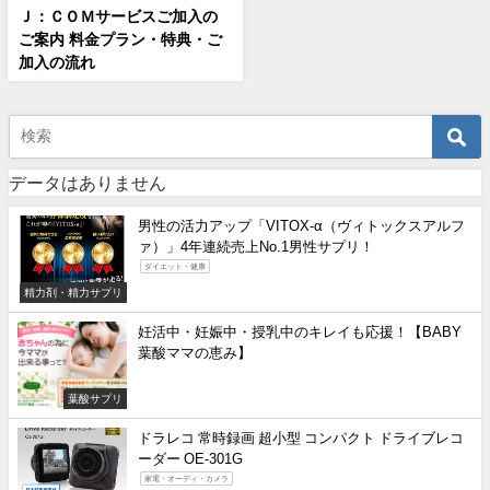
Ｊ：ＣＯＭサービスご加入の
ご案内 料金プラン・特典・ご
加入の流れ
データはありません
男性の活力アップ「VITOX-α（ヴィトックスアルフ
ァ）」4年連続売上No.1男性サプリ！
ダイエット・健康
精力剤・精力サプリ
妊活中・妊娠中・授乳中のキレイも応援！【BABY
葉酸ママの恵み】
葉酸サプリ
ドラレコ 常時録画 超小型 コンパクト ドライブレコ
ーダー OE-301G
家電・オーディ・カメラ